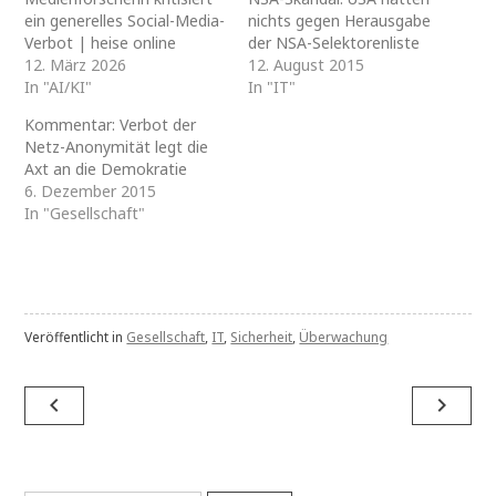
ein generelles Social-Media-
nichts gegen Herausgabe
Verbot | heise online
der NSA-Selektorenliste
12. März 2026
12. August 2015
In "AI/KI"
In "IT"
Kommentar: Verbot der
Netz-Anonymität legt die
Axt an die Demokratie
6. Dezember 2015
In "Gesellschaft"
Veröffentlicht in
Gesellschaft
,
IT
,
Sicherheit
,
Überwachung
Beitragsnavigation
navigate_before
navigate_next