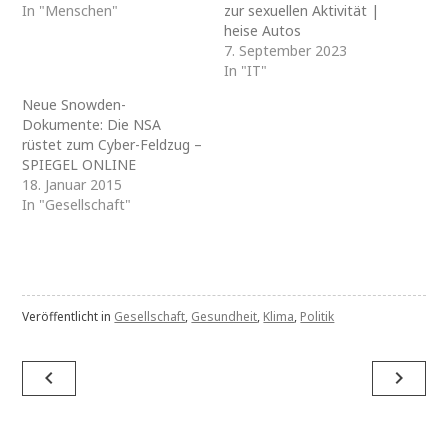
In "Menschen"
zur sexuellen Aktivität |
heise Autos
7. September 2023
In "IT"
Neue Snowden-
Dokumente: Die NSA
rüstet zum Cyber-Feldzug –
SPIEGEL ONLINE
18. Januar 2015
In "Gesellschaft"
Veröffentlicht in
Gesellschaft
,
Gesundheit
,
Klima
,
Politik
Beitragsnavigation
navigate_before
navigate_next