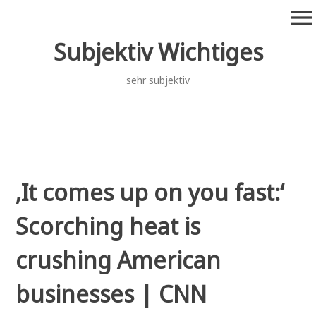
Zum
menu
Inhalt
springen
Subjektiv Wichtiges
sehr subjektiv
‚It comes up on you fast:‘
Scorching heat is
crushing American
businesses | CNN