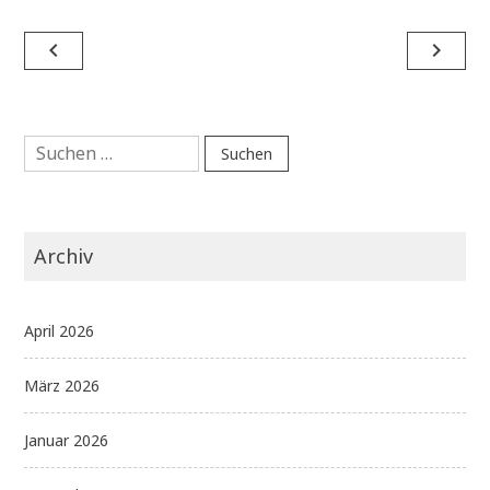
Beitragsnavigation
navigate_before
navigate_next
Suchen
nach:
Archiv
April 2026
März 2026
Januar 2026