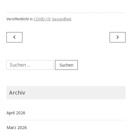
Veröffentlicht in
COVID-19
,
Gesundheit
Beitragsnavigation
navigate_before
navigate_next
Suchen
nach:
Archiv
April 2026
März 2026