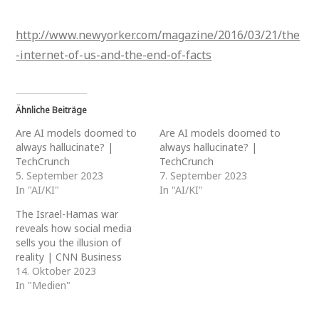
http://www.newyorker.com/magazine/2016/03/21/the
-internet-of-us-and-the-end-of-facts
Ähnliche Beiträge
Are AI models doomed to
Are AI models doomed to
always hallucinate? |
always hallucinate? |
TechCrunch
TechCrunch
5. September 2023
7. September 2023
In "AI/KI"
In "AI/KI"
The Israel-Hamas war
reveals how social media
sells you the illusion of
reality | CNN Business
14. Oktober 2023
In "Medien"