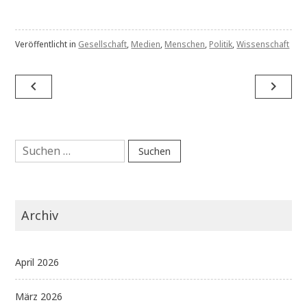
Veröffentlicht in
Gesellschaft
,
Medien
,
Menschen
,
Politik
,
Wissenschaft
Beitragsnavigation
navigate_before
navigate_next
Suchen
nach:
Archiv
April 2026
März 2026