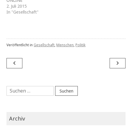
ONLINE
2. Juli 2015
In "Gesellschaft"
Veröffentlicht in
Gesellschaft
,
Menschen
,
Politik
Beitragsnavigation
navigate_before
navigate_next
Suchen
nach:
Archiv