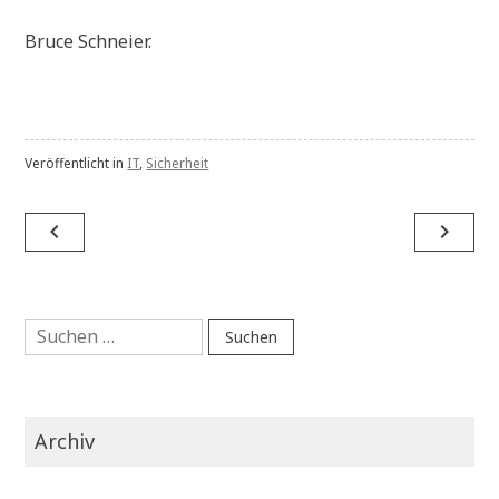
Bruce Schneier.
Veröffentlicht in
IT
,
Sicherheit
Beitragsnavigation
navigate_before
navigate_next
Suchen
nach:
Archiv