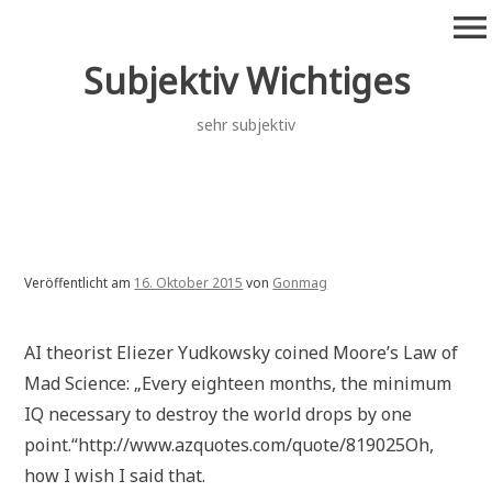
Zum
menu
Inhalt
springen
Subjektiv Wichtiges
sehr subjektiv
Veröffentlicht am
16. Oktober 2015
von
Gonmag
AI theorist Eliezer Yudkowsky coined Moore’s Law of
Mad Science: „Every eighteen months, the minimum
IQ necessary to destroy the world drops by one
point.“http://www.azquotes.com/quote/819025Oh,
how I wish I said that.