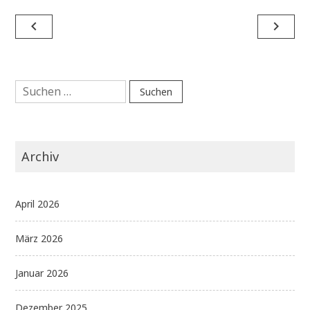
Beitragsnavigation
navigate_before
navigate_next
Suchen
nach:
Archiv
April 2026
März 2026
Januar 2026
Dezember 2025