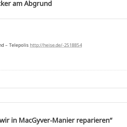
cker am Abgrund
d – Telepolis
http://heise.de/-2518854
wir in MacGyver-Manier reparieren“