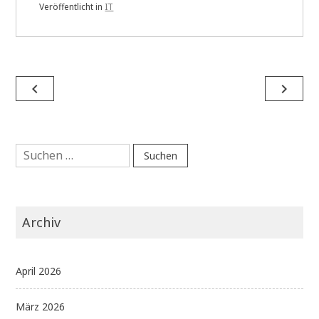
Veröffentlicht in
IT
Beitragsnavigation
navigate_before
navigate_next
Suchen
nach:
Archiv
April 2026
März 2026